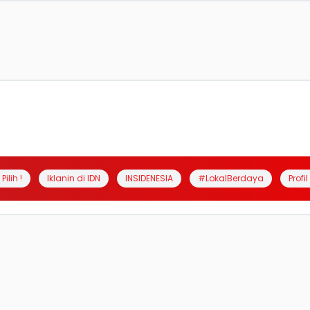
Pilih !
Iklanin di IDN
INSIDENESIA
#LokalBerdaya
Profi