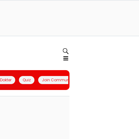
l Dokter
Quiz
Join Community