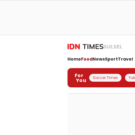
SULSEL
Home
Food
News
Sport
Travel
For
Soccer Times
Yuk 
You