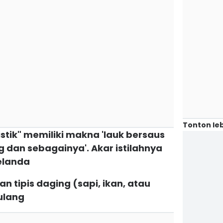
Tonton leb
istik" memiliki makna 'lauk bersaus
g dan sebagainya'. Akar istilahnya
elanda
an tipis daging (sapi, ikan, atau
ulang