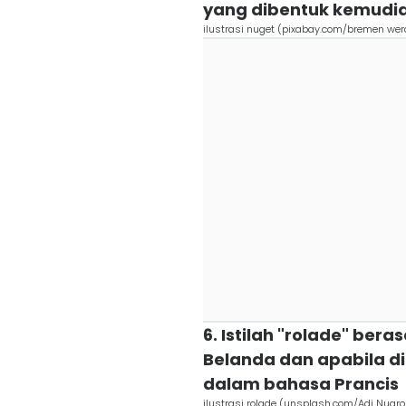
yang dibentuk kemudian
ilustrasi nuget (pixabay.com/bremen wer
6. Istilah "rolade" ber
Belanda dan apabila dit
dalam bahasa Prancis
ilustrasi rolade (unsplash.com/Adi Nugr