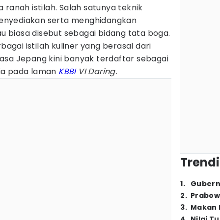
 ranah istilah. Salah satunya teknik
enyediakan serta menghidangkan
biasa disebut sebagai bidang tata boga.
ai istilah kuliner yang berasal dari
asa Jepang kini banyak terdaftar sebagai
ia pada laman
KBBI
VI Daring.
Trendi
1
.
Gubern
2
.
Prabow
3
.
Makan B
4
.
Nilai T