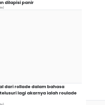
 dilapisi panir
da)
asal dari rollade dalam bahasa
elusuri lagi akarnya ialah roulade
oho)