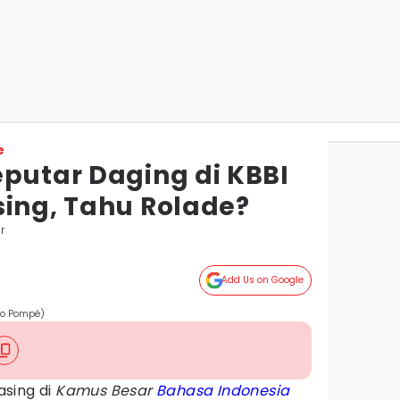
e
eputar Daging di KBBI
sing, Tahu Rolade?
r
Add Us on Google
io Pompé)
sing di
Kamus Besar
Bahasa Indonesia