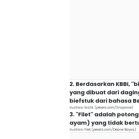
2. Berdasarkan KBBI, "b
yang dibuat dari dagin
biefstuk dari bahasa B
ilustrasi bistik (pexels.com/Snapwire)
3. "Filet" adalah potong
ayam) yang tidak bert
ilustrasi filet (pexels.com/Deane Bayas)