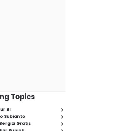
ng Topics
ur BI
o Subianto
ergizi Gratis
ukar Rupiah