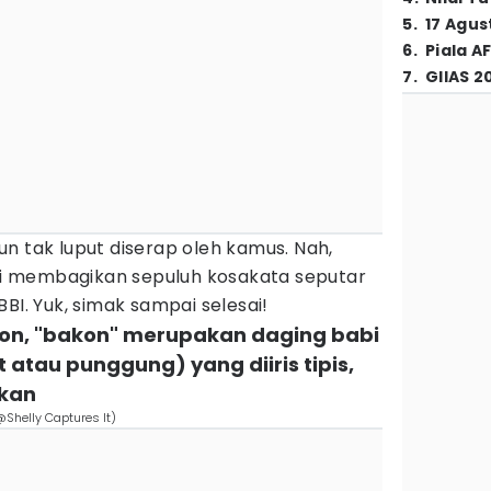
5
.
17 Agus
6
.
Piala A
7
.
GIIAS 2
n tak luput diserap oleh kamus. Nah,
ami membagikan sepuluh kosakata seputar
BI. Yuk, simak sampai selesai!
acon, "bakon" merupakan daging babi
 atau punggung) yang diiris tipis,
pkan
Shelly Captures It)