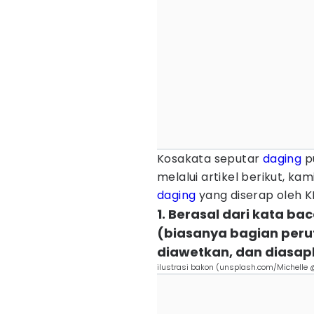
Kosakata seputar
daging
pu
melalui artikel berikut, k
daging
yang diserap oleh KB
1. Berasal dari kata b
(biasanya bagian perut
diawetkan, dan diasa
ilustrasi bakon (unsplash.com/Michelle @