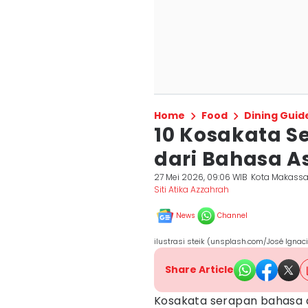
Home
Food
Dining Guid
10 Kosakata S
dari Bahasa A
27 Mei 2026, 09:06 WIB
Kota Makassa
Siti Atika Azzahrah
News
Channel
ilustrasi steik (unsplash.com/José Ignac
Share Article
Kosakata serapan bahasa a