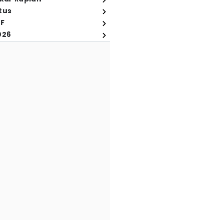
tus
FF
026