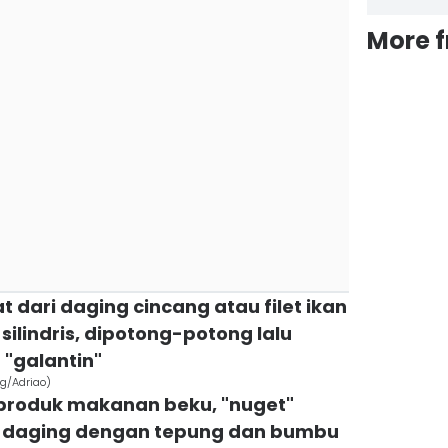
More 
 dari daging cincang atau filet ikan
k silindris, dipotong-potong lalu
 "galantin"
rg/Adriao)
i produk makanan beku, "nuget"
n daging dengan tepung dan bumbu